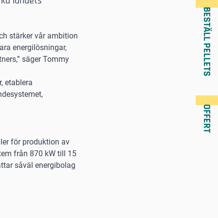
rka landets
BESTÄLL PELLETS
och stärker vår ambition
bara energilösningar,
rtners,” säger Tommy
, etablera
andesystemet,
OFFERT
er för produktion av
em från 870 kW till 15
ttar såväl energibolag