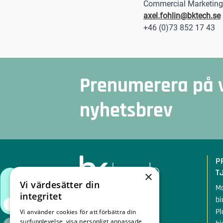
Commercial Marketing 
axel.fohlin@bktech.se
+46 (0)73 852 17 43
Prenumerera på 
nyhetsbrev
Sidfot
P
T
×
Vi värdesätter din
Mo
integritet
bi
Traversvägen 11
Pl
Vi använder cookies för att förbättra din
384 31 Blomstermåla
surfupplevelse, visa personligt anpassade