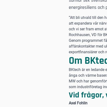
samlar sex svenska 
energiresiliens och
”Att bli utvald till de
att expandera vår närva
och vi ser fram emot a
Rochhausen, VD för B
Genom programmet får d
affärskontakter med uk
exportfinansiärer och r
Om BKte
BKtech är en ledande e
ånga och värme baserad
MW och har genomfört f
som industriföretag in
Vid frågor,
Axel Fohlin