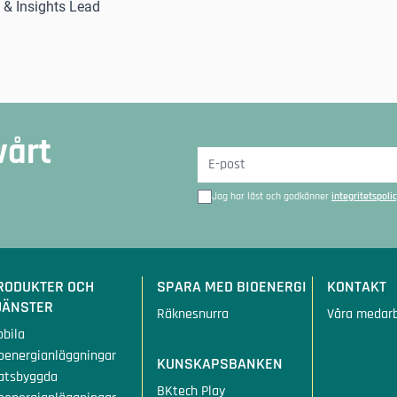
& Insights Lead
vårt
Jag har läst och godkänner
integritetspoli
RODUKTER OCH
SPARA MED BIOENERGI
KONTAKT
JÄNSTER
Räknesnurra
Våra medar
bila
oenergianläggningar
KUNSKAPSBANKEN
atsbyggda
BKtech Play