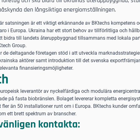
företag och ska bidra till Ukrainas återuppbyggnad, stä
 påskynda den långsiktiga energiomställningen.
n här satsningen är ett viktigt erkännande av BKtechs kompetens 
ro i Europa. Ukraina har ett stort behov av tillförlitliga och håll
tt bidra till landets återuppbyggnad tillsammans med lokala pa
Ktech Group.
e deltagande företagen stöd i att utveckla marknadsstrategier
rainska aktörer samt introduktion till det svenska exportfrämj
elevanta finansieringsmöjligheter.
ch
uropeisk leverantör av nyckelfärdiga och modulära energicentral
e på fasta biobränslen. Bolaget levererar kompletta energisyst
ler än 50 installationer runt om i Europa. BKtechs kunder omfa
om ett brett spektrum av branscher.
 vänligen kontakta: