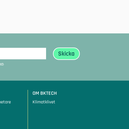
cyn
.
OM BKTECH
betare
Klimatklivet