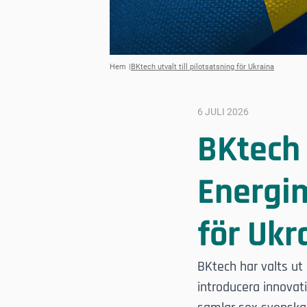
Hem
BKtech utvalt till pilotsatsning för Ukraina
6 JULI 2026
BKtech u
Energi
för Ukr
BKtech har valts ut 
introducera innova