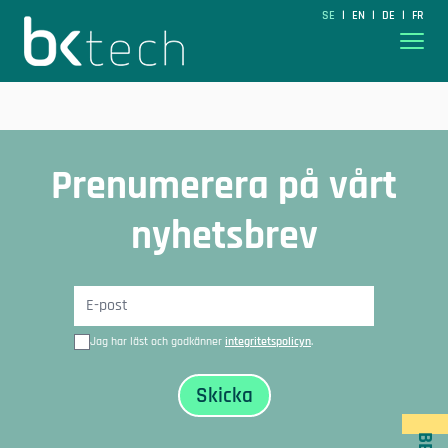
BKtech
SE
EN
DE
FR
|
|
|
Hoppa till innehåll
Prenumerera på vårt
nyhetsbrev
Jag har läst och godkänner
integritetspolicyn
.