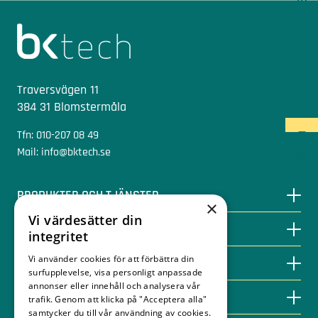
BESTÄLL PELLETS
Sidfot
Traversvägen 11
384 31 Blomstermåla
Tfn: 010-207 08 49
OFFERT
Mail: info@bktech.se
PRODUKTER OCH TJÄNSTER
×
Vi värdesätter din
SPARA MED BIOENERGI
integritet
Vi använder cookies för att förbättra din
KUNSKAPSBANKEN
surfupplevelse, visa personligt anpassade
annonser eller innehåll och analysera vår
KONTAKT
trafik. Genom att klicka på "Acceptera alla"
samtycker du till vår användning av cookies.