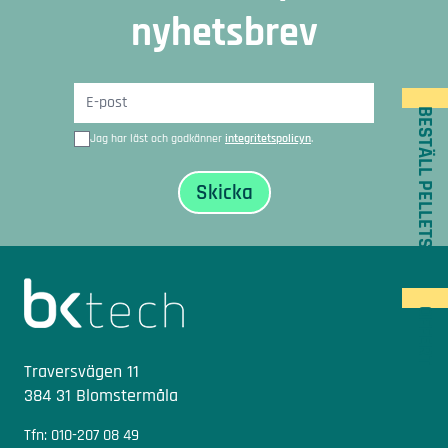
nyhetsbrev
BESTÄLL PELLETS
Jag har läst och godkänner
integritetspolicyn
.
Sidfot
OFFERT
Traversvägen 11
384 31 Blomstermåla
Tfn: 010-207 08 49