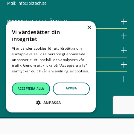
Mail: info@bktech.se
PRODUKTER OCH TJÄNSTER
×
Vi värdesätter din
SPARA MED BIOENERGI
integritet
Vi använder cookies för att förbättra din
KUNSKAPSBANKEN
surfupplevelse, visa personligt anpassade
annonser eller innehåll och analysera vår
KONTAKT
trafik. Genom att klicka på "Acceptera alla"
samtycker du till vår användning av cookies.
Läs mer
OM BKTECH
AVVISA
ACCEPTERA ALLA
Leveransvillkor träpellets
ANPASSA
Integritetspolicy
© 2026 BKtech