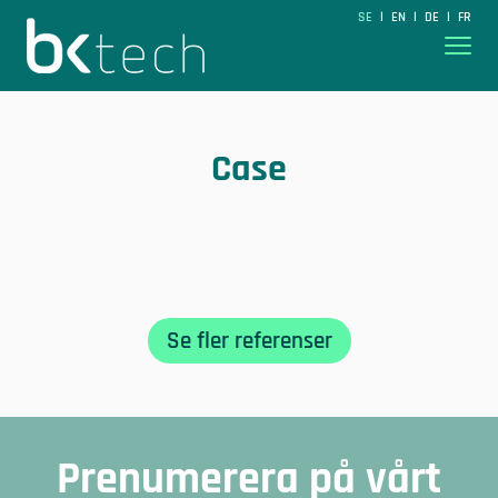
BKtech
SE
EN
DE
FR
|
|
|
Hoppa till innehåll
Case
Se fler referenser
Prenumerera på vårt