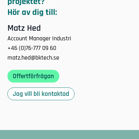
projektet?
Hör av dig till:
Matz Hed
Account Manager Industri
+46 (0)76-777 09 60
matz.hed@bktech.se
Offertförfrågan
Jag vill bli kontaktad