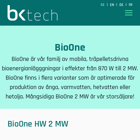
BKtech
SE
EN
DE
FR
|
|
|
Hoppa till innehåll
BioOne
BioOne är vår familj av mobila, träpelletsdrivna
bioenergianlägggningar i effekter från 870 W till 2 MW.
BioOne finns i flera varianter som är optimerade för
produktion av ånga, varmvatten, hetvatten eller
hetolja. Mångsidiga BioOne 2 MW är vår storsäljare!
BioOne HW 2 MW