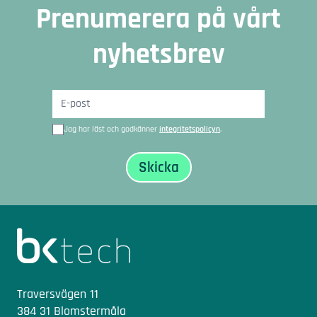
Prenumerera på vårt
nyhetsbrev
Jag har läst och godkänner
integritetspolicyn
.
Sidfot
Traversvägen 11
384 31 Blomstermåla