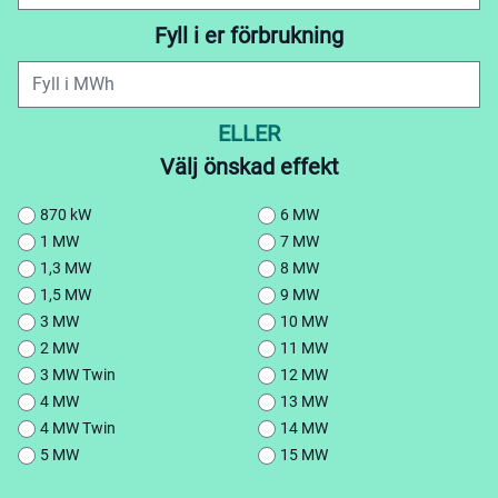
Fyll i er förbrukning
ELLER
Välj önskad effekt
870 kW
6 MW
1 MW
7 MW
1,3 MW
8 MW
1,5 MW
9 MW
3 MW
10 MW
2 MW
11 MW
3 MW Twin
12 MW
4 MW
13 MW
4 MW Twin
14 MW
5 MW
15 MW