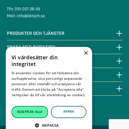
Tfn: 010-207 08 49
Mail: info@bktech.se
PRODUKTER OCH TJÄNSTER
SPARA MED BIOENERGI
×
Vi värdesätter din
KUNSKAPSBANKEN
integritet
Vi använder cookies för att förbättra din
KONTAKT
surfupplevelse, visa personligt anpassade
annonser eller innehåll och analysera vår
OM BKTECH
trafik. Genom att klicka på "Acceptera alla"
samtycker du till vår användning av cookies.
Läs mer
Leveransvillkor träpellets
AVVISA
Integritetspolicy
ACCEPTERA ALLA
ANPASSA