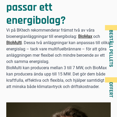
passar ett
energibolag?
Vi på BKtech rekommenderar främst två av våra
BESTÄLL PELLETS
bioenergianläggningar till energibolag:
BioMax
och
BioMulti
. Dessa två anläggningar kan anpassas till olika
energislag – tack vare multifuelbrännare – för att göra
anläggningen mer flexibel och mindre beroende av ett
och samma energislag.
BioMulti kan producera mellan 3 till 7 MW, och BioMax
kan producera ända upp till 15 MW. Det gör dem både
kraftfulla, effektiva och flexibla, och hjälper samtidigt till
OFFERT
att minska både klimatavtryck och driftskostnader.