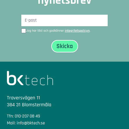
nyhetsbrev
Jag har läst och godkänner
integritetspolicyn
.
Sidfot
Traversvägen 11
384 31 Blomstermåla
Tfn: 010-207 08 49
Mail: info@bktech.se