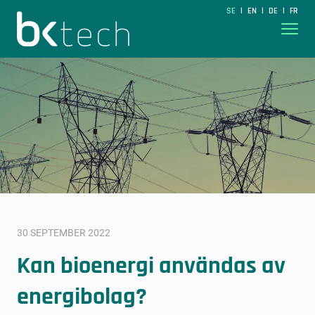
BKtech
SE
EN
DE
FR
|
|
|
Hoppa till innehåll
30 SEPTEMBER 2022
Kan bioenergi användas av
energibolag?