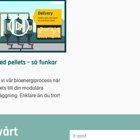
med pellets – så funkar
 vi vår bioenergiprocess när
lets till din modulära
äggning. Enklare än du tror!
vårt