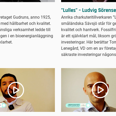
”Lulles” – Ludvig Sörens
retaget Gudruns, anno 1925,
Anrika charkuteritillverkaren ”L
med hållbarhet och kvalitet.
småländska Sävsjö står för g
änsliga verksamhet ledde till
kvalitet och hantverk. Fossilfri
ingen i en bioenergianläggning
är ett självklart mål, liksom g
klarhet.
investeringar. Här berättar T
Lenegård, VD om en av företa
säkraste investeringar någons