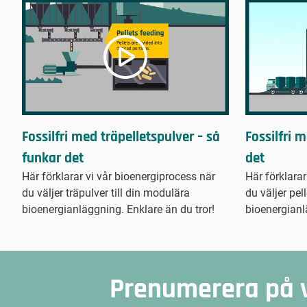
Fossilfri med träpelletspulver – så
Fossilfri 
funkar det
det
Här förklarar vi vår bioenergiprocess när
Här förklarar
du väljer träpulver till din modulära
du väljer pel
bioenergianläggning. Enklare än du tror!
bioenergianl
Prenumerera på 