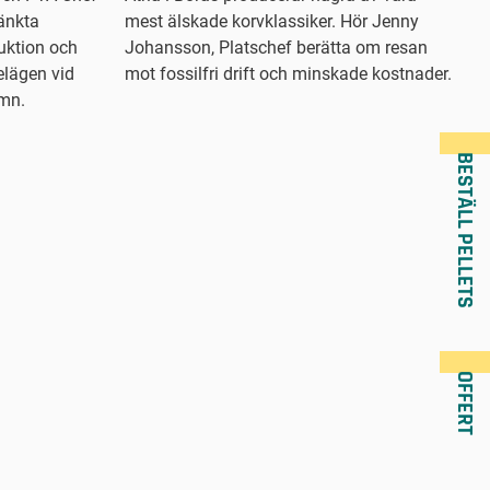
sänkta
mest älskade korvklassiker. Hör Jenny
duktion och
Johansson, Platschef berätta om resan
elägen vid
mot fossilfri drift och minskade kostnader.
amn.
BESTÄLL PELLETS
OFFERT