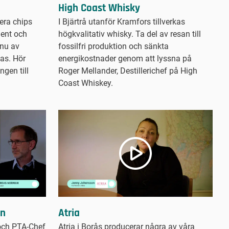
High Coast Whisky
era chips
I Bjärtrå utanför Kramfors tillverkas
ent och
högkvalitativ whisky. Ta del av resan till
 nu av
fossilfri produktion och sänkta
gas. Hör
energikostnader genom att lyssna på
ngen till
Roger Mellander, Destillerichef på High
Coast Whiskey.
en
Atria
och PTA-Chef
Atria i Borås producerar några av våra