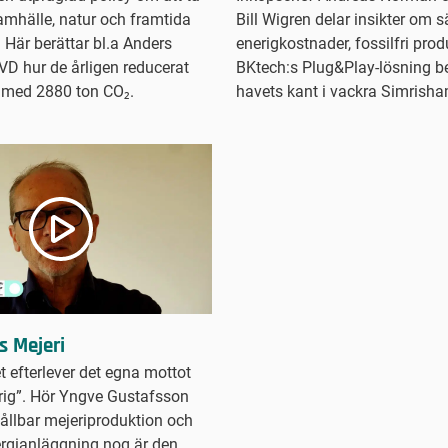
samhälle, natur och framtida
Bill Wigren delar insikter om 
 Här berättar bl.a Anders
enerigkostnader, fossilfri pro
VD hur de årligen reducerat
BKtech:s Plug&Play-lösning b
 med 2880 ton CO₂.
havets kant i vackra Simrish
 Mejeri
t efterlever det egna mottot
drig”. Hör Yngve Gustafsson
ållbar mejeriproduktion och
ergianläggning nog är den