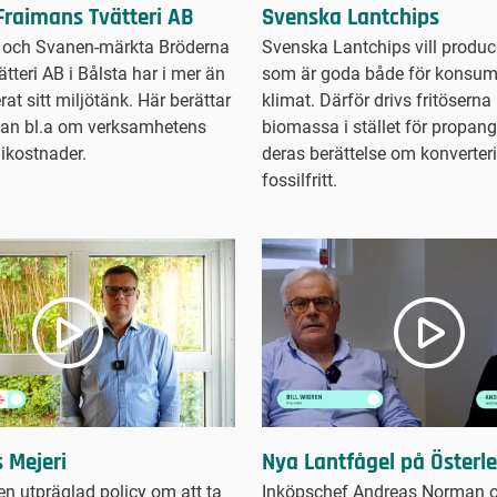
Svenska Lantchips
Fraimans Tvätteri AB
Svenska Lantchips vill produc
 och Svanen-märkta Bröderna
som är goda både för konsum
tteri AB i Bålsta har i mer än
klimat. Därför drivs fritöserna
at sitt miljötänk. Här berättar
biomassa i stället för propan
an bl.a om verksamhetens
deras berättelse om konverteri
ikostnader.
fossilfritt.
 Mejeri
Nya Lantfågel på Österl
en utpräglad policy om att ta
Inköpschef Andreas Norman 