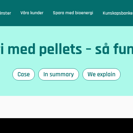
Våra kunder
Spara med bioenergi
änster
Kunskapsbanke
ri med pellets – så fu
Case
In summary
We explain