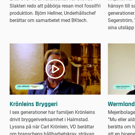
Slakteri redo att påbörja resan mot fossilfri
hänsyn till 
produktion. Björn Hellner, Underhållschef
generationer.
berättar om samarbetet med BKtech.
Segerström, 
sina utsläpp
Krönleins Bryggeri
Wermlands
I sex generationer har familjen Krönleins
Mejeribolage
drivit bryggeriverksamhet i Halmstad.
”Mu eller al
Lyssna på när Carl Krönlein, VD berättar
berätta om h
om branschens hållbarhetskrav, strävan
att en bioen