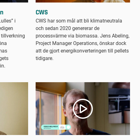
en
CWS
ulles” i
CWS har som mål att bli klimatneutrala
edigen
och sedan 2020 genererar de
 tillverkning
processvärme via biomassa. Jens Abeling,
röna
Project Manager Operations, önskar dock
omas
att de gjort energikonverteringen till pellets
gets
tidigare.
in.