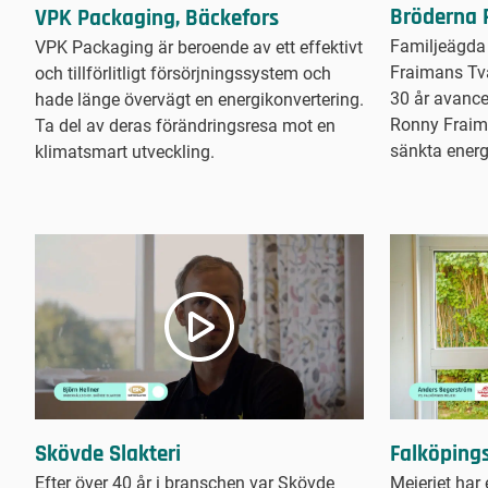
Bröderna 
VPK Packaging, Bäckefors
Familjeägda
VPK Packaging är beroende av ett effektivt
Fraimans Tvä
och tillförlitligt försörjningssystem och
30 år avancer
hade länge övervägt en energikonvertering.
Ronny Fraim
Ta del av deras förändringsresa mot en
sänkta energ
klimatsmart utveckling.
Skövde Slakteri
Falköpings
Efter över 40 år i branschen var Skövde
Mejeriet har 