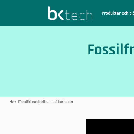
BKtech
Produkter och tj
Hoppa till innehåll
Fossilf
Hem
Fossilfri med pellets – så funkar det